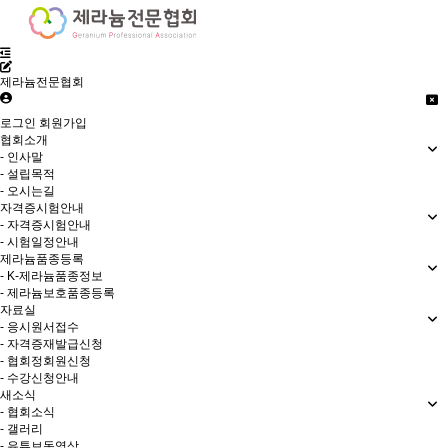
제라늄전문협회
로그인
회원가입
협회소개
- 인사말
- 설립목적
- 오시는길
자격증시험안내
- 자격증시험안내
- 시험일정안내
제라늄품종등록
- K-제라늄품종정보
- 제라늄보호품종등록
자료실
- 응시원서접수
- 자격증재발급신청
- 협회정회원신청
- 수강신청안내
새소식
- 협회소식
- 갤러리
- 유튜브동영상