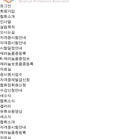
로그인
회원가입
협회소개
인사말
설립목적
오시는길
자격증시험안내
자격증시험안내
시험일정안내
제라늄품종등록
K-제라늄품종정보
제라늄보호품종등록
자료실
응시원서접수
자격증재발급신청
협회정회원신청
수강신청안내
새소식
협회소식
갤러리
유튜브동영상
새소식
협회소개
자격증시험안내
제라늄품종등록
자료실