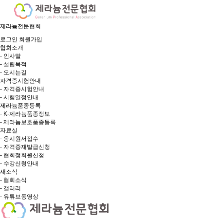
제라늄전문협회
로그인
회원가입
협회소개
- 인사말
- 설립목적
- 오시는길
자격증시험안내
- 자격증시험안내
- 시험일정안내
제라늄품종등록
- K-제라늄품종정보
- 제라늄보호품종등록
자료실
- 응시원서접수
- 자격증재발급신청
- 협회정회원신청
- 수강신청안내
새소식
- 협회소식
- 갤러리
- 유튜브동영상