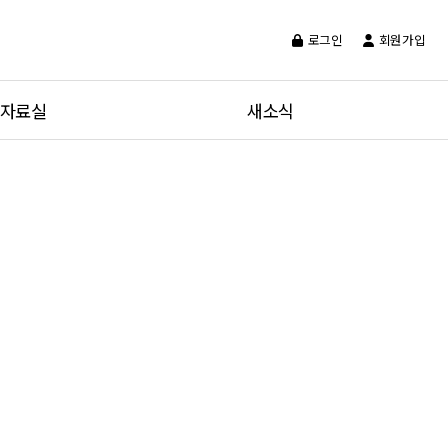
로그인
회원가입
자료실
새소식
수
협회소식
급신청
갤러리
신청
유튜브동영상
내