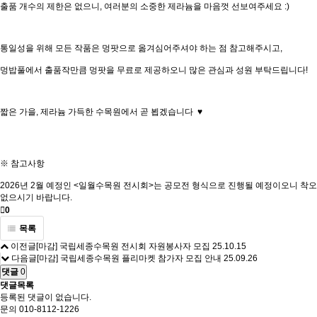
출품 개수의 제한은 없으니, 여러분의 소중한 제라늄을 마음껏 선보여주세요 :)
통일성을 위해 모든 작품은 멍팟으로 옮겨심어주셔야 하는 점 참고해주시고,
멍밥풀에서 출품작만큼 멍팟을 무료로 제공하오니 많은 관심과 성원 부탁드립니다!
짧은 가을, 제라늄 가득한 수목원에서 곧 뵙겠습니다 ♥
※ 참고사항
2026년 2월 예정인 <일월수목원 전시회>는 공모전 형식으로 진행될 예정이오니 착오
없으시기 바랍니다.
0
목록
이전글
[마감] 국립세종수목원 전시회 자원봉사자 모집
25.10.15
다음글
[마감] 국립세종수목원 플리마켓 참가자 모집 안내
25.09.26
댓글
0
댓글목록
등록된 댓글이 없습니다.
문의
010-8112-1226