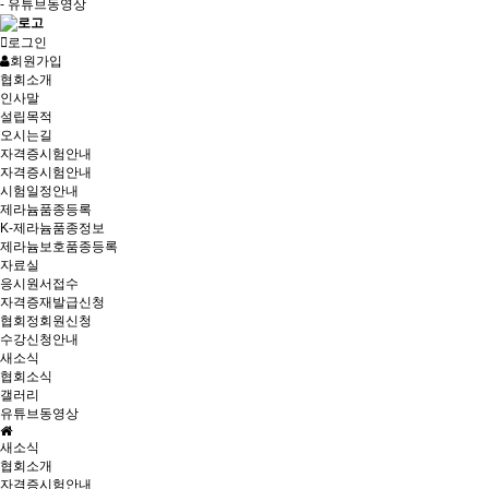
- 유튜브동영상
로그인
회원가입
협회소개
인사말
설립목적
오시는길
자격증시험안내
자격증시험안내
시험일정안내
제라늄품종등록
K-제라늄품종정보
제라늄보호품종등록
자료실
응시원서접수
자격증재발급신청
협회정회원신청
수강신청안내
새소식
협회소식
갤러리
유튜브동영상
새소식
협회소개
자격증시험안내