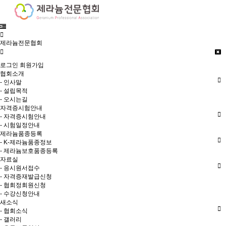
제라늄전문협회
로그인
회원가입
협회소개
- 인사말
- 설립목적
- 오시는길
자격증시험안내
- 자격증시험안내
- 시험일정안내
제라늄품종등록
- K-제라늄품종정보
- 제라늄보호품종등록
자료실
- 응시원서접수
- 자격증재발급신청
- 협회정회원신청
- 수강신청안내
새소식
- 협회소식
- 갤러리