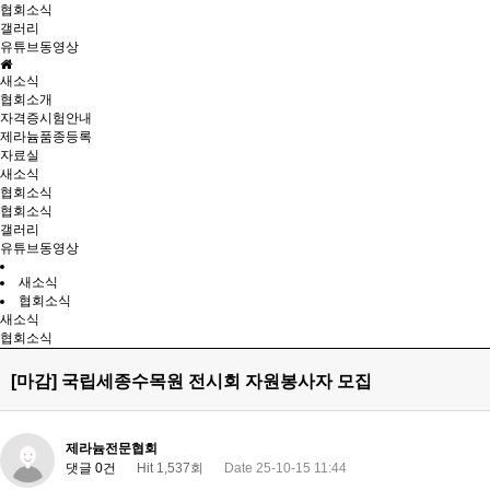
협회소식
갤러리
유튜브동영상
새소식
협회소개
자격증시험안내
제라늄품종등록
자료실
새소식
협회소식
협회소식
갤러리
유튜브동영상
새소식
협회소식
새소식
협회소식
[마감] 국립세종수목원 전시회 자원봉사자 모집
제라늄전문협회
댓글 0건
Hit 1,537회
Date 25-10-15 11:44