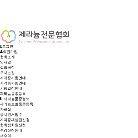
로그인
회원가입
협회소개
인사말
설립목적
오시는길
자격증시험안내
자격증시험안내
시험일정안내
제라늄품종등록
K-제라늄품종정보
제라늄보호품종등록
자료실
응시원서접수
자격증재발급신청
협회정회원신청
수강신청안내
새소식