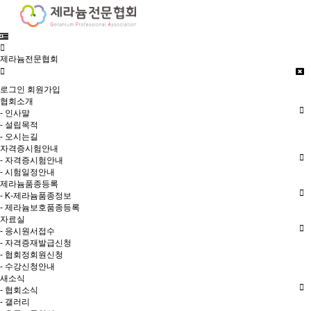
제라늄전문협회
로그인
회원가입
협회소개
- 인사말
- 설립목적
- 오시는길
자격증시험안내
- 자격증시험안내
- 시험일정안내
제라늄품종등록
- K-제라늄품종정보
- 제라늄보호품종등록
자료실
- 응시원서접수
- 자격증재발급신청
- 협회정회원신청
- 수강신청안내
새소식
- 협회소식
- 갤러리