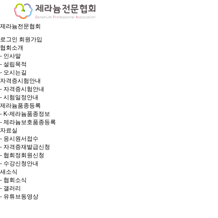
제라늄전문협회
로그인
회원가입
협회소개
- 인사말
- 설립목적
- 오시는길
자격증시험안내
- 자격증시험안내
- 시험일정안내
제라늄품종등록
- K-제라늄품종정보
- 제라늄보호품종등록
자료실
- 응시원서접수
- 자격증재발급신청
- 협회정회원신청
- 수강신청안내
새소식
- 협회소식
- 갤러리
- 유튜브동영상