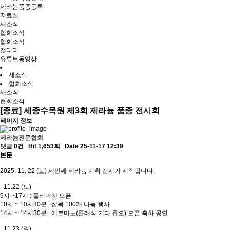
제라늄품종등록
자료실
새소식
협회소식
협회소식
갤러리
유튜브동영상
새소식
협회소식
새소식
협회소식
[종료] 세종수목원 제3회 제라늄 품종 전시회
페이지 정보
제라늄전문협회
댓글 0건
Hit 1,653회
Date 25-11-17 12:39
본문
2025. 11. 22 (토) 세번째 제라늄 기획 전시가 시작됩니다.
- 11.22 (토)
9시 ~17시 : 플리마켓 오픈
10시 ~ 10시30분 : 삽목 100개 나눔 행사
14시 ~ 14시30분 : 에르마노(클래식 기타 듀오) 오픈 축하 공연
- 11.23 (일)