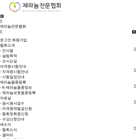
제라늄전문협회
로그인
회원가입
협회소개
- 인사말
- 설립목적
- 오시는길
자격증시험안내
- 자격증시험안내
- 시험일정안내
제라늄품종등록
- K-제라늄품종정보
- 제라늄보호품종등록
자료실
- 응시원서접수
- 자격증재발급신청
- 협회정회원신청
- 수강신청안내
새소식
- 협회소식
- 갤러리