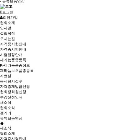
- 유튜브동영상
로그인
회원가입
협회소개
인사말
설립목적
오시는길
자격증시험안내
자격증시험안내
시험일정안내
제라늄품종등록
K-제라늄품종정보
제라늄보호품종등록
자료실
응시원서접수
자격증재발급신청
협회정회원신청
수강신청안내
새소식
협회소식
갤러리
유튜브동영상
새소식
협회소개
자격증시험안내