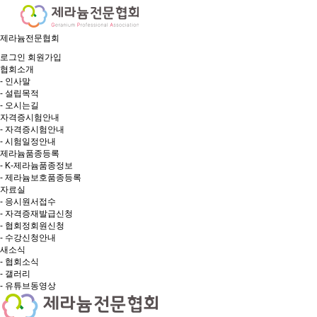
제라늄전문협회
로그인
회원가입
협회소개
- 인사말
- 설립목적
- 오시는길
자격증시험안내
- 자격증시험안내
- 시험일정안내
제라늄품종등록
- K-제라늄품종정보
- 제라늄보호품종등록
자료실
- 응시원서접수
- 자격증재발급신청
- 협회정회원신청
- 수강신청안내
새소식
- 협회소식
- 갤러리
- 유튜브동영상