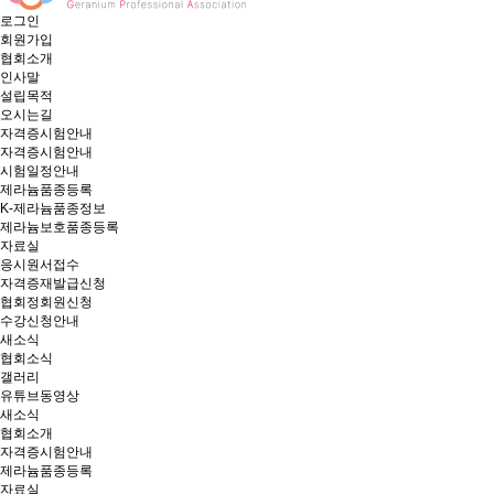
로그인
회원가입
협회소개
인사말
설립목적
오시는길
자격증시험안내
자격증시험안내
시험일정안내
제라늄품종등록
K-제라늄품종정보
제라늄보호품종등록
자료실
응시원서접수
자격증재발급신청
협회정회원신청
수강신청안내
새소식
협회소식
갤러리
유튜브동영상
새소식
협회소개
자격증시험안내
제라늄품종등록
자료실