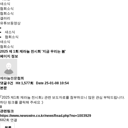
새소식
협회소식
협회소식
갤러리
유튜브동영상
새소식
협회소식
새소식
협회소식
2025 제 1회 제라늄 전시회 '지금 우리는 봄'
페이지 정보
제라늄전문협회
댓글 0건
Hit 1,577회
Date 25-01-08 10:54
본문
｢2025 제1회 제라늄 전시회｣ 관련 보도자료를 첨부하오니 많은 관심 부탁드립니다.
하단 링크를 클릭해 주세요 :)
0
관련링크
https://www.newswire.co.kr/newsRead.php?no=1003929
682회 연결
목록