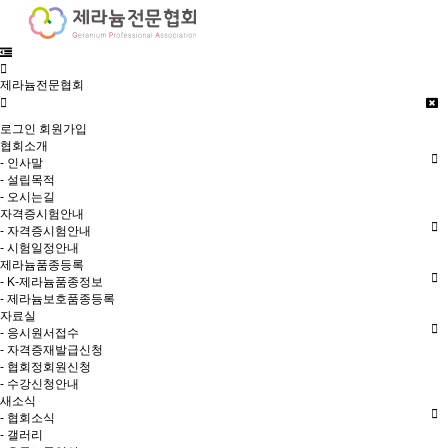
제라늄전문협회
로그인
회원가입
협회소개
- 인사말
- 설립목적
- 오시는길
자격증시험안내
- 자격증시험안내
- 시험일정안내
제라늄품종등록
- K-제라늄품종정보
- 제라늄보호품종등록
자료실
- 응시원서접수
- 자격증재발급신청
- 협회정회원신청
- 수강신청안내
새소식
- 협회소식
- 갤러리