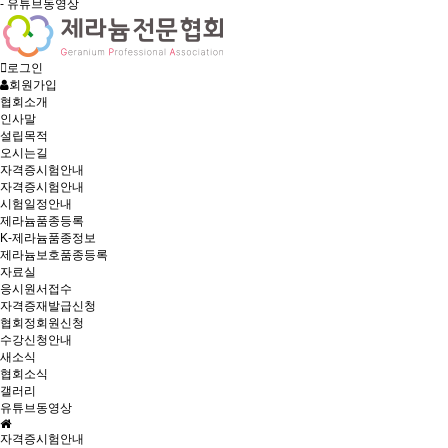
- 유튜브동영상
로그인
회원가입
협회소개
인사말
설립목적
오시는길
자격증시험안내
자격증시험안내
시험일정안내
제라늄품종등록
K-제라늄품종정보
제라늄보호품종등록
자료실
응시원서접수
자격증재발급신청
협회정회원신청
수강신청안내
새소식
협회소식
갤러리
유튜브동영상
자격증시험안내