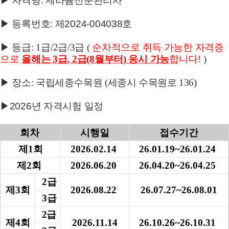
▶ 자격명: 제라늄전문관리사
▶ 등록번호: 제2024-004038호
▶
등급: 1급/2급/3급 (
순차적으로 취득 가능한 자격증
으로
올해는 3급, 2급
(8월부터)
응시 가능
합니다!
)
▶
장소: 국립세종수목원 (세종시 수목원로 136
)
▶2026년 자격시험 일정
회차
시행일
접수기간
제
1
회
2026.02.14
26.01.19~26.01.24
제
2
회
2026.06.20
26.04.20~
26.04.25
2급
제
3
회
2026.08.22
26.07.27~26.08.01
3급
2급
제
4
회
2026.11.14
26.10.26~26.10.31