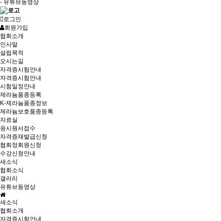
- 유튜브동영상
로그인
회원가입
협회소개
인사말
설립목적
오시는길
자격증시험안내
자격증시험안내
시험일정안내
제라늄품종등록
K-제라늄품종정보
제라늄보호품종등록
자료실
응시원서접수
자격증재발급신청
협회정회원신청
수강신청안내
새소식
협회소식
갤러리
유튜브동영상
새소식
협회소개
자격증시험안내