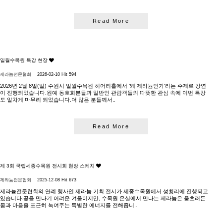
Read More
일월수목원 특강 현장
제라늄전문협회
2026-02-10
Hit 594
2026년 2월 8일(일) 수원시 일월수목원 히어리홀에서 '왜 제라늄인가'라는 주제로 강연
이 진행되었습니다.원예 동호회분들과 일반인 관람객들의 따뜻한 관심 속에 이번 특강
도 알차게 마무리 되었습니다.더 많은 분들께서..
Read More
제 3회 국립세종수목원 전시회 현장 스케치
제라늄전문협회
2025-12-08
Hit 673
제라늄전문협회의 연례 행사인 제라늄 기획 전시가 세종수목원에서 성황리에 진행되고
있습니다.꽃을 만나기 어려운 겨울이지만, 수목원 온실에서 만나는 제라늄은 움츠러든
몸과 마음을 포근히 녹여주는 특별한 에너지를 전해줍니..