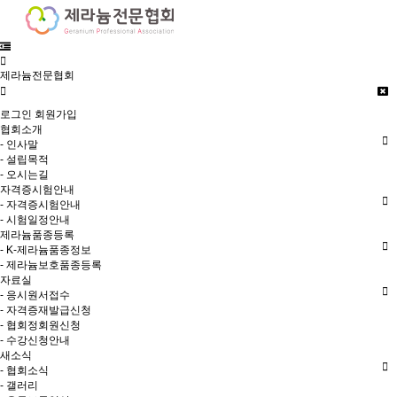
제라늄전문협회
로그인
회원가입
협회소개
- 인사말
- 설립목적
- 오시는길
자격증시험안내
- 자격증시험안내
- 시험일정안내
제라늄품종등록
- K-제라늄품종정보
- 제라늄보호품종등록
자료실
- 응시원서접수
- 자격증재발급신청
- 협회정회원신청
- 수강신청안내
새소식
- 협회소식
- 갤러리