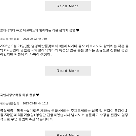
Read More
클래식기타 듀오 에르마노와 함께하는 작은 음악회 공연
제라늄전문협회
2025-09-22
Hit 750
2025년 9월 21일(일) 멍멍이밥풀꽃에서 <클래식기타 듀오 에르마노와 함께하는 작은 음
악회> 공연이 열렸습니다.클래식기타의 특성상 많은 분들 보다는 소규모로 진행된 공연
이었지만 덕분에 더 가까이 생생한..
Read More
국립세종수목원 특강 현장
제라늄전문협회
2025-03-18
Hit 1018
국립세종수목원 <슬기로운 제라늄 생활>이라는 주제로제라늄 삽목 및 분갈이 특강이 2
월 23(일)과 3월 2일(일) 양일간 진행되었습니다.남녀노소 불문하고 수강생 전원이 열정
적으로 수업에 임해주신 덕분에더욱..
Read More