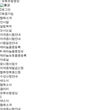
- 유튜브동영상
로그인
회원가입
협회소개
인사말
설립목적
오시는길
자격증시험안내
자격증시험안내
시험일정안내
제라늄품종등록
K-제라늄품종정보
제라늄보호품종등록
자료실
응시원서접수
자격증재발급신청
협회정회원신청
수강신청안내
새소식
협회소식
갤러리
유튜브동영상
새소식
협회소개
자격증시험안내