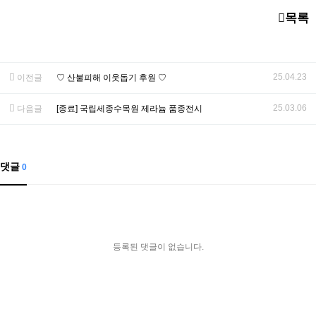
목록
25.04.23
이전글
♡ 산불피해 이웃돕기 후원 ♡
25.03.06
다음글
[종료] 국립세종수목원 제라늄 품종전시
댓글
0
등록된 댓글이 없습니다.