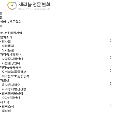
제라늄전문협회
로그인
회원가입
협회소개
- 인사말
- 설립목적
- 오시는길
자격증시험안내
- 자격증시험안내
- 시험일정안내
제라늄품종등록
- K-제라늄품종정보
- 제라늄보호품종등록
자료실
- 응시원서접수
- 자격증재발급신청
- 협회정회원신청
- 수강신청안내
새소식
- 협회소식
- 갤러리