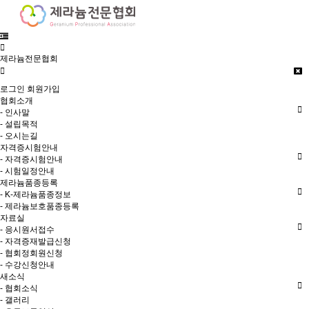
제라늄전문협회
로그인
회원가입
협회소개
- 인사말
- 설립목적
- 오시는길
자격증시험안내
- 자격증시험안내
- 시험일정안내
제라늄품종등록
- K-제라늄품종정보
- 제라늄보호품종등록
자료실
- 응시원서접수
- 자격증재발급신청
- 협회정회원신청
- 수강신청안내
새소식
- 협회소식
- 갤러리