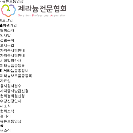
- 유튜브동영상
로그인
회원가입
협회소개
인사말
설립목적
오시는길
자격증시험안내
자격증시험안내
시험일정안내
제라늄품종등록
K-제라늄품종정보
제라늄보호품종등록
자료실
응시원서접수
자격증재발급신청
협회정회원신청
수강신청안내
새소식
협회소식
갤러리
유튜브동영상
새소식