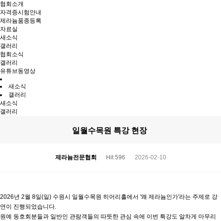
협회소개
자격증시험안내
제라늄품종등록
자료실
새소식
갤러리
협회소식
갤러리
유튜브동영상
새소식
갤러리
새소식
갤러리
일월수목원 특강 현장
제라늄전문협회
Hit 596
2026-02-10
2026년 2월 8일(일) 수원시 일월수목원 히어리홀에서 '왜 제라늄인가'라는 주제로 강
연이 진행되었습니다.
원예 동호회분들과 일반인 관람객들의 따뜻한 관심 속에 이번 특강도 알차게 마무리