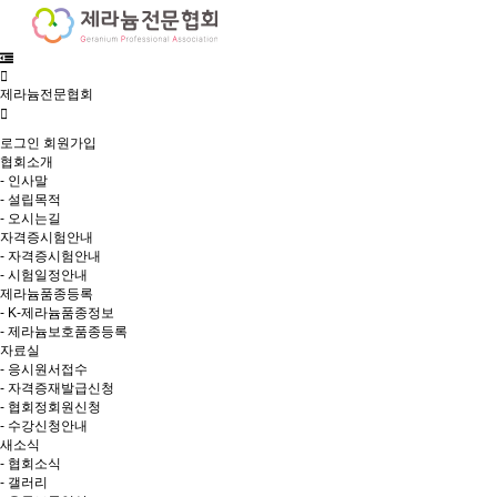
제라늄전문협회
로그인
회원가입
협회소개
- 인사말
- 설립목적
- 오시는길
자격증시험안내
- 자격증시험안내
- 시험일정안내
제라늄품종등록
- K-제라늄품종정보
- 제라늄보호품종등록
자료실
- 응시원서접수
- 자격증재발급신청
- 협회정회원신청
- 수강신청안내
새소식
- 협회소식
- 갤러리